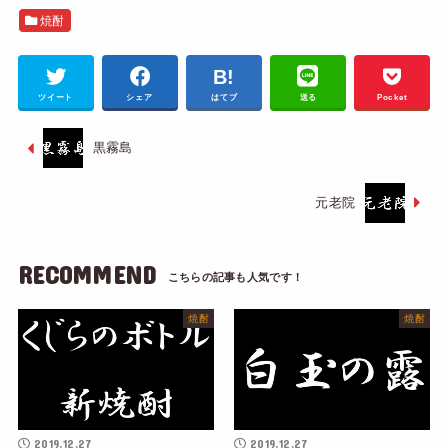
焼酎
ツイート
シェア
はてブ
送る
Pocket
黒霧島
元老院
RECOMMEND
焼酎
焼酎
2019.12.27
2019.12.27