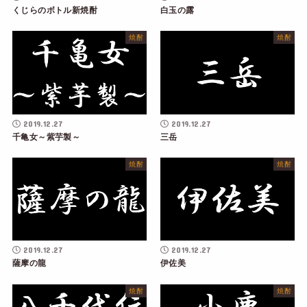
くじらのボトル新焼酎
白玉の露
焼酎
焼酎
2019.12.27
2019.12.27
千亀女～紫芋製～
三岳
焼酎
焼酎
2019.12.27
2019.12.27
薩摩の龍
伊佐美
焼酎
焼酎