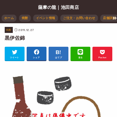
薩摩の龍｜池田商店
ホーム
焼酎
イベント情報
ご注文・お問い合わせ
店舗詳細
2019.12.27
焼酎
黒伊佐錦
ツイート
シェア
はてブ
送る
Pocket