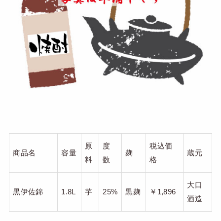
原
度
税込価
商品名
容量
麹
蔵元
料
数
格
大口
黒伊佐錦
1.8L
芋
25%
黒麹
￥1,896
酒造