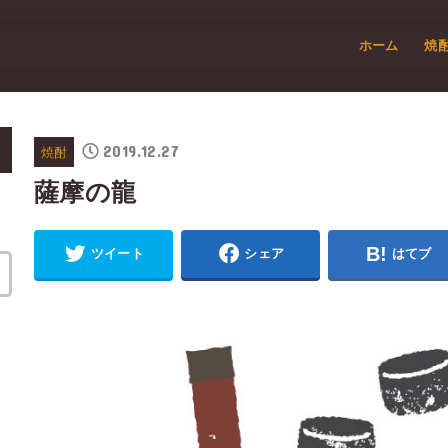
ホーム
焼
2019.12.27
焼酎
薩摩の龍
ツイート
シェア
はてブ