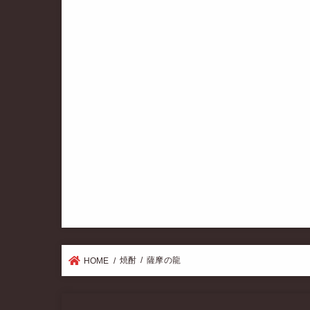
焼酎
薩摩の龍
HOME