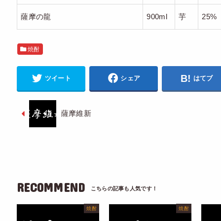
薩摩の龍
900ml
芋
25%
焼酎
ツイート
シェア
はてブ
薩摩維新
RECOMMEND
焼酎
焼酎