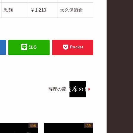
黒麹
￥1,210
太久保酒造
送る
Pocket
薩摩の龍
焼酎
焼酎