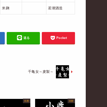
米麹
若潮酒造
送る
Pocket
千亀女～麦製～
焼酎
焼酎