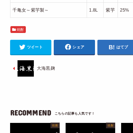
千亀女～紫芋製～
1.8L
紫芋
25%
焼酎
ツイート
シェア
はてブ
大海黒麹
RECOMMEND
焼酎
焼酎