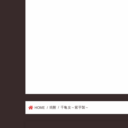
焼酎
千亀女～紫芋製～
HOME