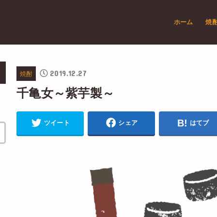
ホーム
焼
2019.12.27
焼酎
千亀女～紫芋製～
ツイート
シェア
はてブ